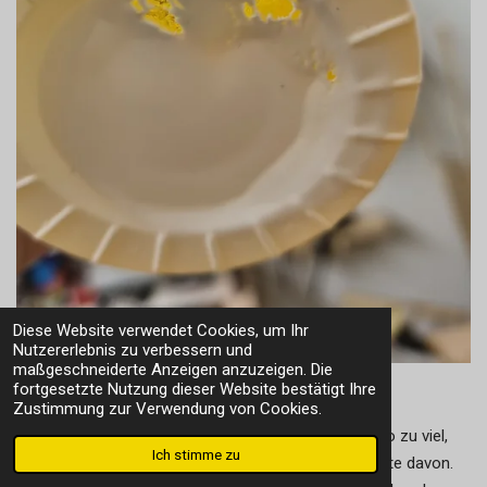
Diese Website verwendet Cookies, um Ihr
Nutzererlebnis zu verbessern und
maßgeschneiderte Anzeigen anzuzeigen. Die
fortgesetzte Nutzung dieser Website bestätigt Ihre
Wir lernen daraus folgendes:
Zustimmung zur Verwendung von Cookies.
Möglichst wenig anmischen. 75 Gramm sind sowieso zu viel,
Ich stimme zu
man benötigt für eine Rumpfhälfte nur etwa die Hälfte davon.