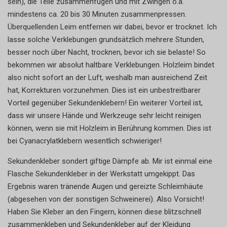
sein), die Teile zusammenfügen und mit Zwingen o.ä.
mindestens ca. 20 bis 30 Minuten zusammenpressen.
Überquellenden Leim entfernen wir dabei, bevor er trocknet. Ich
lasse solche Verklebungen grundsätzlich mehrere Stunden,
besser noch über Nacht, trocknen, bevor ich sie belaste! So
bekommen wir absolut haltbare Verklebungen. Holzleim bindet
also nicht sofort an der Luft, weshalb man ausreichend Zeit
hat, Korrekturen vorzunehmen. Dies ist ein unbestreitbarer
Vorteil gegenüber Sekundenklebern! Ein weiterer Vorteil ist,
dass wir unsere Hände und Werkzeuge sehr leicht reinigen
können, wenn sie mit Holzleim in Berührung kommen. Dies ist
bei Cyanacrylatklebern wesentlich schwieriger!
Sekundenkleber sondert giftige Dämpfe ab. Mir ist einmal eine
Flasche Sekundenkleber in der Werkstatt umgekippt. Das
Ergebnis waren tränende Augen und gereizte Schleimhäute
(abgesehen von der sonstigen Schweinerei). Also Vorsicht!
Haben Sie Kleber an den Fingern, können diese blitzschnell
zusammenkleben und Sekundenkleber auf der Kleidung